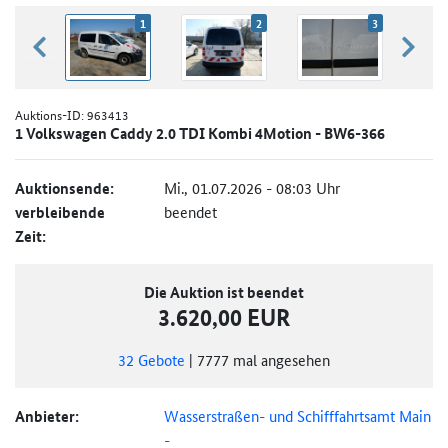
1
2
3
zurück blättern
weiter
Auktions-ID:
963413
1 Volkswagen Caddy 2.0 TDI Kombi 4Motion - BW6-366
Auktionsende:
Mi., 01.07.2026 - 08:03 Uhr
verbleibende
beendet
Zeit:
Die Auktion ist beendet
3.620,00 EUR
32
Gebote
|
7777
mal angesehen
Anbieter:
Wasserstraßen- und Schifffahrtsamt Main
-