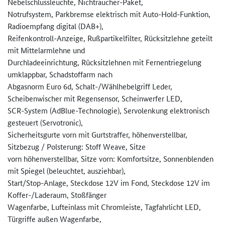
Nebelschlussleuchte, Nichtraucher-Paket,
Notrufsystem, Parkbremse elektrisch mit Auto-Hold-Funktion,
Radioempfang digital (DAB+),
Reifenkontroll-Anzeige, Rußpartikelfilter, Rücksitzlehne geteilt
mit Mittelarmlehne und
Durchladeeinrichtung, Rücksitzlehnen mit Fernentriegelung
umklappbar, Schadstoffarm nach
Abgasnorm Euro 6d, Schalt-/Wählhebelgriff Leder,
Scheibenwischer mit Regensensor, Scheinwerfer LED,
SCR-System (AdBlue-Technologie), Servolenkung elektronisch
gesteuert (Servotronic),
Sicherheitsgurte vorn mit Gurtstraffer, höhenverstellbar,
Sitzbezug / Polsterung: Stoff Weave, Sitze
vorn höhenverstellbar, Sitze vorn: Komfortsitze, Sonnenblenden
mit Spiegel (beleuchtet, ausziehbar),
Start/Stop-Anlage, Steckdose 12V im Fond, Steckdose 12V im
Koffer-/Laderaum, Stoßfänger
Wagenfarbe, Lufteinlass mit Chromleiste, Tagfahrlicht LED,
Türgriffe außen Wagenfarbe,