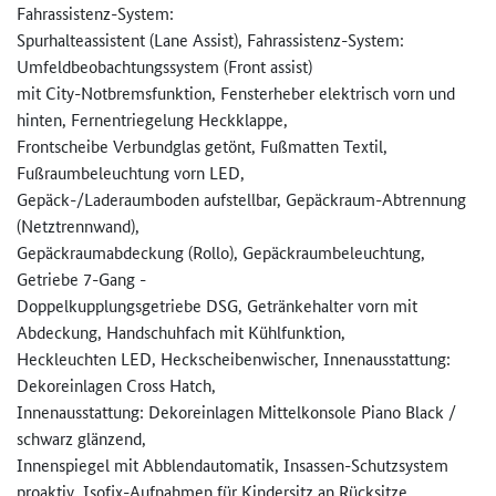
Fahrassistenz-System:
Spurhalteassistent (Lane Assist), Fahrassistenz-System:
Umfeldbeobachtungssystem (Front assist)
mit City-Notbremsfunktion, Fensterheber elektrisch vorn und
hinten, Fernentriegelung Heckklappe,
Frontscheibe Verbundglas getönt, Fußmatten Textil,
Fußraumbeleuchtung vorn LED,
Gepäck-/Laderaumboden aufstellbar, Gepäckraum-Abtrennung
(Netztrennwand),
Gepäckraumabdeckung (Rollo), Gepäckraumbeleuchtung,
Getriebe 7-Gang -
Doppelkupplungsgetriebe DSG, Getränkehalter vorn mit
Abdeckung, Handschuhfach mit Kühlfunktion,
Heckleuchten LED, Heckscheibenwischer, Innenausstattung:
Dekoreinlagen Cross Hatch,
Innenausstattung: Dekoreinlagen Mittelkonsole Piano Black /
schwarz glänzend,
Innenspiegel mit Abblendautomatik, Insassen-Schutzsystem
proaktiv, Isofix-Aufnahmen für Kindersitz an Rücksitze