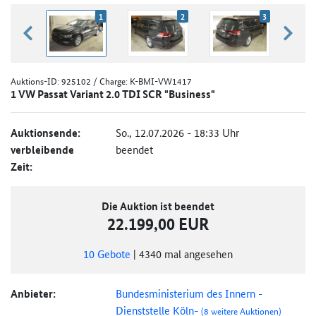
1
2
3
zurück blättern
weiter
Auktions-ID:
925102
/ Charge: K-BMI-VW1417
1 VW Passat Variant 2.0 TDI SCR "Business"
Auktionsende:
So., 12.07.2026 - 18:33 Uhr
verbleibende
beendet
Zeit:
Die Auktion ist beendet
22.199,00 EUR
10
Gebote
|
4340
mal angesehen
Anbieter:
Bundesministerium des Innern -
Dienststelle Köln-
(8 weitere Auktionen)