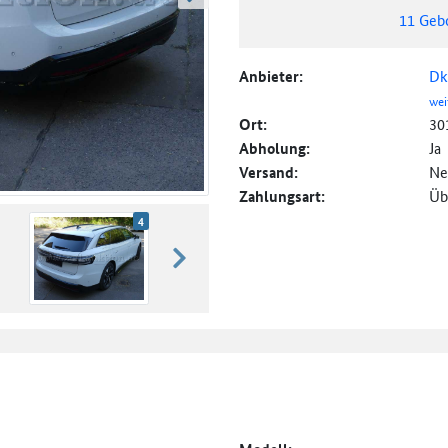
weiter blättern
11
Geb
Anbieter:
Dk
wei
Ort:
30
Abholung:
Ja
Versand:
Ne
Zahlungsart:
Üb
4
weiter blättern