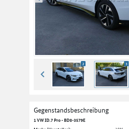
zurück blättern
2
3
zurück blättern
Gegenstandsbeschreibung
1 VW ID.7 Pro - BD8-3579E