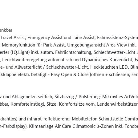
enkbar
Travel Assist, Emergency Assist und Lane Assist, Fahrassistenz-System:
em: Memoryfunktion für Park Assist, Umgebungsansicht Area View inkl
rfer (IQ.Light) inkl. autom. Fahrlichtschaltung, Schlechtwetter-Lich
t, Leuchtweitenregelung automatisch und Dynamisches Kurvenlicht, 
ege- und Allwetterlicht / Schlechtwetter-Licht, Heckleuchten LED, Bl
lappe elektr. betätigt - Easy Open & Close (öffnen + schliessen, sen
 und Ablagenetze seitlich, Sitzbezug / Polsterung: Mikrovlies ArtVelou
bbar, Komforteinstieg), Sitze: Komfortsitze vorn, Lendenwirbelstütz
drahtlos) und infrarot-reflektierend, Mobiltelefon Schnittstelle Comfo
-Farbdisplay), Klimaanlage Air Care Climatronic 3-Zonen inkl. Fondb