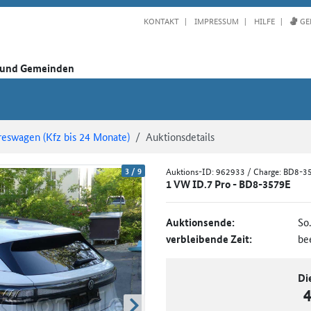
KONTAKT
IMPRESSUM
HILFE
GE
n und Gemeinden
reswagen (Kfz bis 24 Monate)
Auktionsdetails
3
/
9
Auktions-ID:
962933
/ Charge: BD8-3
1 VW ID.7 Pro - BD8-3579E
Auktionsende:
So
verbleibende Zeit:
be
Di