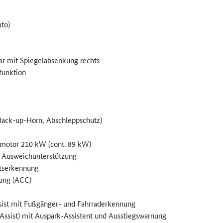
to)
bar mit Spiegelabsenkung rechts
funktion
Back-up-Horn, Abschleppschutz)
omotor 210 kW (cont. 89 kW)
d Ausweichunterstützung
itserkennung
lung (ACC)
ssist mit Fußgänger- und Fahrraderkennung
 Assist) mit Auspark-Assistent und Ausstiegswarnung