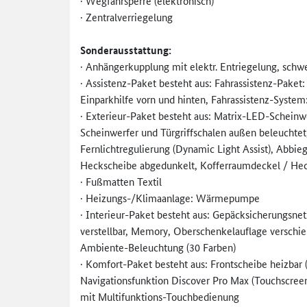
· Wegfahrsperre (elektronisch)
· Zentralverriegelung
Sonderausstattung:
· Anhängerkupplung mit elektr. Entriegelung, schw
· Assistenz-Paket besteht aus: Fahrassistenz-Paket: 
Einparkhilfe vorn und hinten, Fahrassistenz-Syst
· Exterieur-Paket besteht aus: Matrix-LED-Scheinwe
Scheinwerfer und Türgriffschalen außen beleuchte
Fernlichtregulierung (Dynamic Light Assist), Abbi
Heckscheibe abgedunkelt, Kofferraumdeckel / Heckk
· Fußmatten Textil
· Heizungs-/Klimaanlage: Wärmepumpe
· Interieur-Paket besteht aus: Gepäcksicherungsnetz
verstellbar, Memory, Oberschenkelauflage verschie
Ambiente-Beleuchtung (30 Farben)
· Komfort-Paket besteht aus: Frontscheibe heizbar (
Navigationsfunktion Discover Pro Max (Touchscreen
mit Multifunktions-Touchbedienung