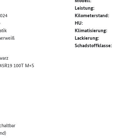
Modell:
Leistung:
2024
Kilometerstand:
o
HU:
tik
Klimatisierung:
herweiß
Lackierung:
Schadstoffklasse:
hwarz
5/45R19 100T M+S
chaltbar
nd)