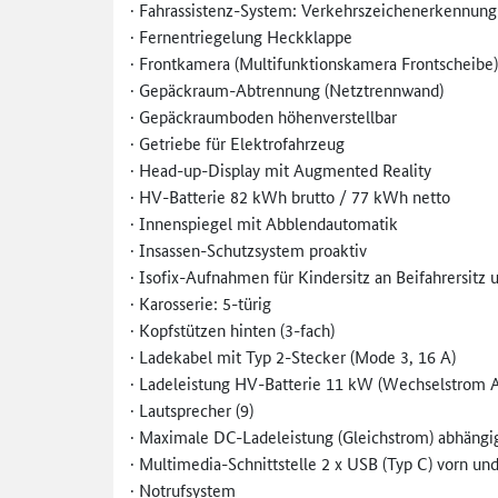
· Fahrassistenz-System: Verkehrszeichenerkennung
· Fernentriegelung Heckklappe
· Frontkamera (Multifunktionskamera Frontscheibe)
· Gepäckraum-Abtrennung (Netztrennwand)
· Gepäckraumboden höhenverstellbar
· Getriebe für Elektrofahrzeug
· Head-up-Display mit Augmented Reality
· HV-Batterie 82 kWh brutto / 77 kWh netto
· Innenspiegel mit Abblendautomatik
· Insassen-Schutzsystem proaktiv
· Isofix-Aufnahmen für Kindersitz an Beifahrersitz u
· Karosserie: 5-türig
· Kopfstützen hinten (3-fach)
· Ladekabel mit Typ 2-Stecker (Mode 3, 16 A)
· Ladeleistung HV-Batterie 11 kW (Wechselstrom 
· Lautsprecher (9)
· Maximale DC-Ladeleistung (Gleichstrom) abhängig
· Multimedia-Schnittstelle 2 x USB (Typ C) vorn u
· Notrufsystem