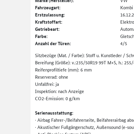
Marke (Hersteller):
VW
Fahrzeugart:
Kombi
Erstzulassung:
16.12.
Kraftstoffart:
Elektr
Getriebeart:
Automa
Farbe:
Gletsc
Anzahl der Türen:
4/5
Sitzbezüge (Mat. / Farbe): Stoff u. Kunstleder / Sc
Bereifung (Größe): v.:235/50R19 99T M+S, h.: 25
Reifenprofiltiefe (mm): 6 mm
Reserverad: ohne
Unfallfrei: ja
Inspektion: nach Anzeige
CO2-Emission: 0 g/km
Serienausstattung:
· Airbag Fahrer-/Beifahrerseite, Beifahrerairbag abs
· Akustischer Fußgängerschutz, Außensound (e-sou