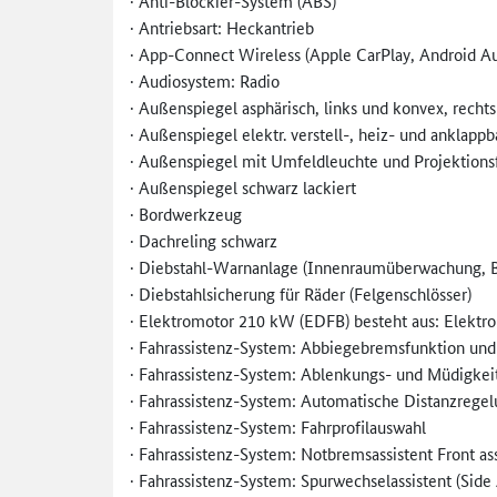
· Anti-Blockier-System (ABS)
· Antriebsart: Heckantrieb
· App-Connect Wireless (Apple CarPlay, Android Au
· Audiosystem: Radio
· Außenspiegel asphärisch, links und konvex, rechts
· Außenspiegel elektr. verstell-, heiz- und anklapp
· Außenspiegel mit Umfeldleuchte und Projektions
· Außenspiegel schwarz lackiert
· Bordwerkzeug
· Dachreling schwarz
· Diebstahl-Warnanlage (Innenraumüberwachung, 
· Diebstahlsicherung für Räder (Felgenschlösser)
· Elektromotor 210 kW (EDFB) besteht aus: Elektr
· Fahrassistenz-System: Abbiegebremsfunktion un
· Fahrassistenz-System: Ablenkungs- und Müdigke
· Fahrassistenz-System: Automatische Distanzrege
· Fahrassistenz-System: Fahrprofilauswahl
· Fahrassistenz-System: Notbremsassistent Front a
· Fahrassistenz-System: Spurwechselassistent (Side