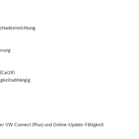
rchladeeinrichtung
herung
 (Car2X)
igkeitsabhängig
der VW Connect (Plus) und Online-Update-Fähigkeit