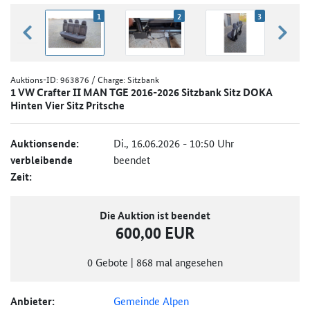
1
2
3
zurück blättern
weiter
Auktions-ID:
963876
/ Charge: Sitzbank
1 VW Crafter II MAN TGE 2016-2026 Sitzbank Sitz DOKA
Hinten Vier Sitz Pritsche
Auktionsende:
Di., 16.06.2026 - 10:50 Uhr
verbleibende
beendet
Zeit:
Die Auktion ist beendet
600,00 EUR
0
Gebote
|
868
mal angesehen
Anbieter:
Gemeinde Alpen