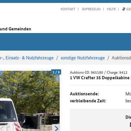
KONTAKT
IMPRESSUM
HILFE
GE
n und Gemeinden
-, Einsatz- & Nutzfahrzeuge
sonstige Nutzfahrzeuge
Auktionsde
1
/
8
Auktions-ID:
965180
/ Charge: 9412
1 VW Crafter 35 Doppelkabine 3
Auktionsende:
Mo
verbleibende Zeit:
be
Di