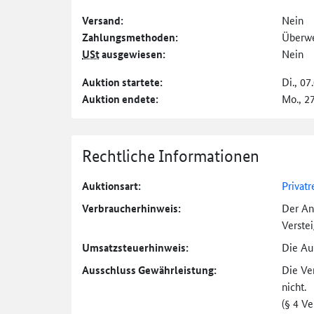
Versand:
Nein
Zahlungs­methoden:
Überw
USt
ausgewiesen:
Nein
Auktion startete:
Di., 07
Auktion endete:
Mo., 2
Rechtliche Informationen
Auktionsart:
Privatr
Verbraucher­hinweis:
Der An
Verste
Umsatzsteuer­hinweis:
Die Auk
Ausschluss Gewährleistung:
Die Ve
nicht.
(§ 4 V