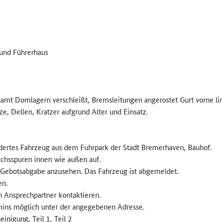
 und Führerhaus
mt Domlagern verschleißt, Bremsleitungen angerostet Gurt vorne link
e, Dellen, Kratzer aufgrund Alter und Einsatz.
dertes Fahrzeug aus dem Fuhrpark der Stadt Bremerhaven, Bauhof.
uchsspuren innen wie außen auf.
r Gebotsabgabe anzusehen. Das Fahrzeug ist abgemeldet.
en.
n Ansprechpartner kontaktieren.
rmins möglich unter der angegebenen Adresse.
nigung, Teil 1, Teil 2