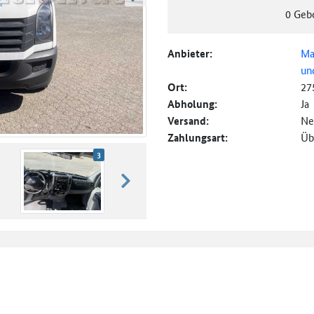
weiter blättern
0
Geb
Anbieter:
Ma
un
Ort:
27
Abholung:
Ja
Versand:
Ne
Zahlungsart:
Üb
3
weiter blättern