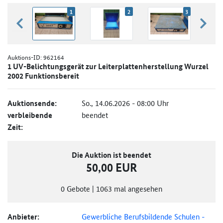
1
2
3
zurück blättern
weiter
Auktions-ID:
962164
1 UV-Belichtungsgerät zur Leiterplattenherstellung Wurzel
2002 Funktionsbereit
Auktionsende:
So., 14.06.2026 - 08:00 Uhr
verbleibende
beendet
Zeit:
Die Auktion ist beendet
50,00 EUR
0
Gebote
|
1063
mal angesehen
Anbieter:
Gewerbliche Berufsbildende Schulen -