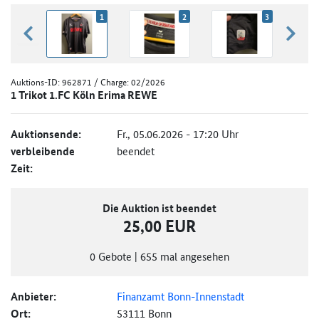
1
2
3
zurück blättern
weiter
Auktions-ID:
962871
/ Charge: 02/2026
1 Trikot 1.FC Köln Erima REWE
Auktionsende:
Fr., 05.06.2026 - 17:20 Uhr
verbleibende
beendet
Zeit:
Die Auktion ist beendet
25,00 EUR
0
Gebote
|
655
mal angesehen
Anbieter:
Finanzamt Bonn-Innenstadt
Ort:
53111 Bonn