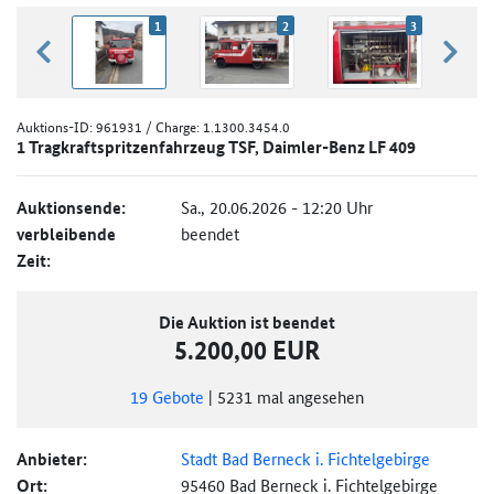
1
2
3
zurück blättern
weiter
Auktions-ID:
961931
/ Charge: 1.1300.3454.0
1 Tragkraftspritzenfahrzeug TSF, Daimler-Benz LF 409
Auktionsende:
Sa., 20.06.2026 - 12:20 Uhr
verbleibende
beendet
Zeit:
Die Auktion ist beendet
5.200,00 EUR
19
Gebote
|
5231
mal angesehen
Anbieter:
Stadt Bad Berneck i. Fichtelgebirge
Ort:
95460 Bad Berneck i. Fichtelgebirge