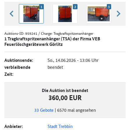
1
2
3
zurück blättern
weiter
Auktions-ID:
959241
/ Charge: Tragkraftspritzenanhänger
1 Tragkraftspritzenanhänger (TSA) der Firma VEB
Feuerlöschgerätewerk Görlitz
Auktionsende:
So., 14.06.2026 - 13:06 Uhr
verbleibende
beendet
Zeit:
Die Auktion ist beendet
360,00 EUR
33
Gebote
|
6570
mal angesehen
Anbieter:
Stadt Trebbin