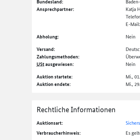
Bundesland:
Baden
Ansprechpartner:
Katja H
Telefo
E-Mail
Abholung:
Nein
Versand:
Deutsc
Zahlungs­methoden:
Überw
USt
ausgewiesen:
Nein
Auktion startete:
Mi., 01
Auktion endete:
Mi., 29
Rechtliche Informationen
Auktionsart:
Sicher
Verbraucher­hinweis:
Es gel