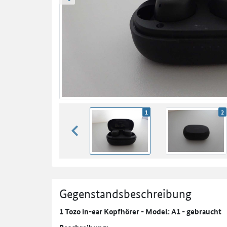
zurück blättern
1
2
zurück blättern
Gegenstandsbeschreibung
1 Tozo in-ear Kopfhörer - Model: A1 - gebraucht