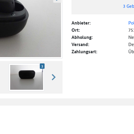
weiter blättern
3
Geb
Anbieter:
Po
Ort:
75
Abholung:
Ne
Versand:
De
Zahlungsart:
Üb
3
weiter blättern