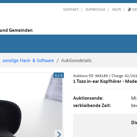
KONTAKT
IMPRESSUM
HILFE
GE
n und Gemeinden
sonstige Hard- & Software
Auktionsdetails
1
/
3
Auktions-ID:
968189
/ Charge: 02/20
1 Tozo in-ear Kopfhörer - Mode
Auktionsende:
Mi
verbleibende Zeit:
be
Di