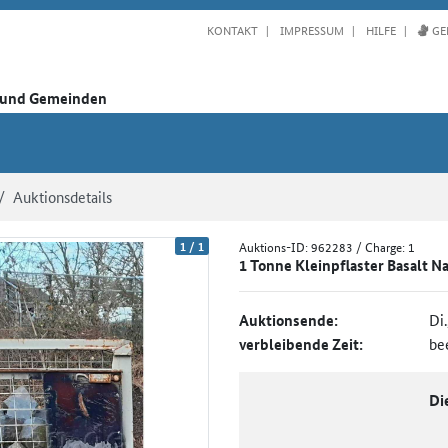
KONTAKT
IMPRESSUM
HILFE
GE
n und Gemeinden
Auktionsdetails
1
/
1
Auktions-ID:
962283
/ Charge: 1
1 Tonne Kleinpflaster Basalt N
Auktionsende:
Di
verbleibende Zeit:
be
Di