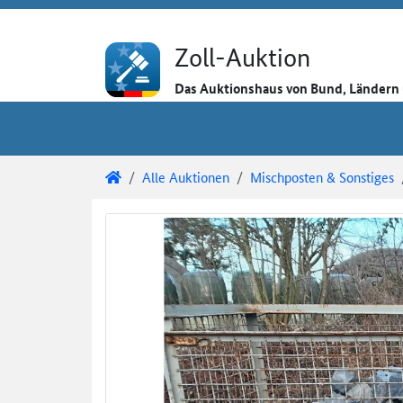
Direkt zum Inhalt
Direkt zu den Auktionsdetails
Direkt zur Gebotseingabe
Zoll-Auktion
Das Auktionshaus von Bund, Länder
Sie sind hier:
Zoll-Auktion
Alle Auktionen
Mischposten & Sonstiges
Auktionsdetails
Auktionsüberblick