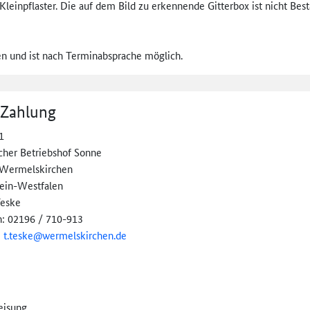
Kleinpflaster. Die auf dem Bild zu erkennende Gitterbox ist nicht Bes
n und ist nach Terminabsprache möglich.
 Zahlung
1
scher Betriebshof Sonne
Wermelskirchen
ein-Westfalen
Teske
n: 02196 / 710-913
:
t.teske@
wermelskirchen.de
eisung