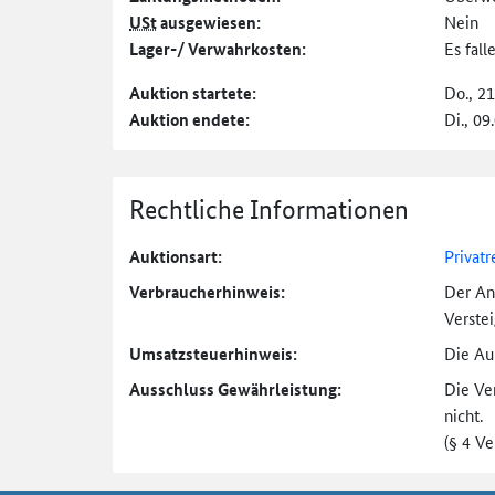
USt
ausgewiesen:
Nein
Lager-/ Verwahrkosten:
Es fal
Auktion startete:
Do., 2
Auktion endete:
Di., 09
Rechtliche Informationen
Auktionsart:
Privatr
Verbraucher­hinweis:
Der An
Verste
Umsatzsteuer­hinweis:
Die Auk
Ausschluss Gewährleistung:
Die Ve
nicht.
(§ 4 V