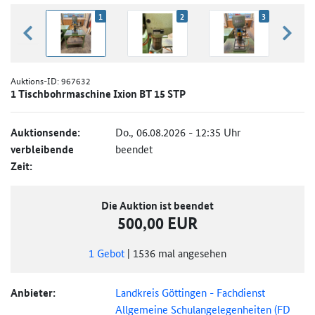
1
2
3
zurück blättern
weiter
Auktions-ID:
967632
1 Tischbohrmaschine Ixion BT 15 STP
Auktionsende:
Do., 06.08.2026 - 12:35 Uhr
verbleibende
beendet
Zeit:
Die Auktion ist beendet
500,00 EUR
1
Gebot
|
1536
mal angesehen
Anbieter:
Landkreis Göttingen - Fachdienst
Allgemeine Schulangelegenheiten (FD