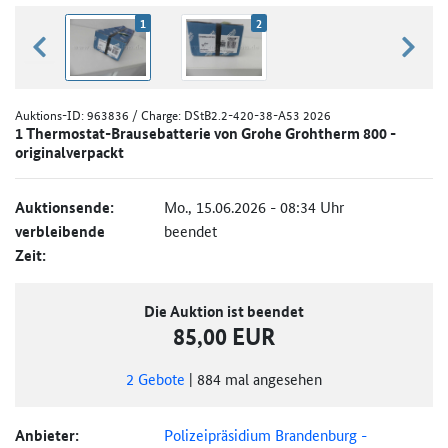
1
2
zurück blättern
weiter
Auktions-ID:
963836
/ Charge: DStB2.2-420-38-A53 2026
1 Thermostat-Brausebatterie von Grohe Grohtherm 800 -
originalverpackt
Auktionsende:
Mo., 15.06.2026 - 08:34 Uhr
verbleibende
beendet
Zeit:
Die Auktion ist beendet
85,00 EUR
2
Gebote
|
884
mal angesehen
Anbieter:
Polizeipräsidium Brandenburg -