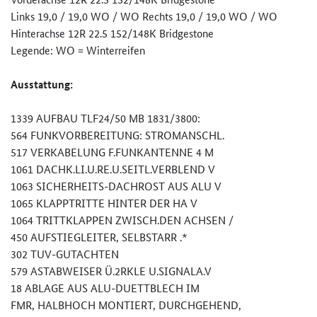
Links 19,0 / 19,0 WO / WO Rechts 19,0 / 19,0 WO / WO
Hinterachse 12R 22.5 152/148K Bridgestone
Legende: WO = Winterreifen
Ausstattung:
1339 AUFBAU TLF24/50 MB 1831/3800:
564 FUNKVORBEREITUNG: STROMANSCHL.
517 VERKABELUNG F.FUNKANTENNE 4 M
1061 DACHK.LI.U.RE.U.SEITL.VERBLEND V
1063 SICHERHEITS-DACHROST AUS ALU V
1065 KLAPPTRITTE HINTER DER HA V
1064 TRITTKLAPPEN ZWISCH.DEN ACHSEN /
450 AUFSTIEGLEITER, SELBSTARR .*
302 TUV-GUTACHTEN
579 ASTABWEISER Ü.2RKLE U.SIGNALA.V
18 ABLAGE AUS ALU-DUETTBLECH IM
FMR, HALBHOCH MONTIERT, DURCHGEHEND,