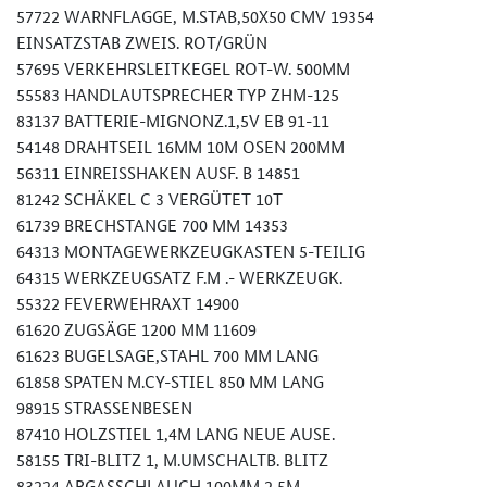
57722 WARNFLAGGE, M.STAB,50X50 CMV 19354
EINSATZSTAB ZWEIS. ROT/GRÜN
57695 VERKEHRSLEITKEGEL ROT-W. 500MM
55583 HANDLAUTSPRECHER TYP ZHM-125
83137 BATTERIE-MIGNONZ.1,5V EB 91-11
54148 DRAHTSEIL 16MM 10M OSEN 200MM
56311 EINREISSHAKEN AUSF. B 14851
81242 SCHÄKEL C 3 VERGÜTET 10T
61739 BRECHSTANGE 700 MM 14353
64313 MONTAGEWERKZEUGKASTEN 5-TEILIG
64315 WERKZEUGSATZ F.M .- WERKZEUGK.
55322 FEVERWEHRAXT 14900
61620 ZUGSÄGE 1200 MM 11609
61623 BUGELSAGE,STAHL 700 MM LANG
61858 SPATEN M.CY-STIEL 850 MM LANG
98915 STRASSENBESEN
87410 HOLZSTIEL 1,4M LANG NEUE AUSE.
58155 TRI-BLITZ 1, M.UMSCHALTB. BLITZ
83224 ABGASSCHLAUCH 100MM,2,5M