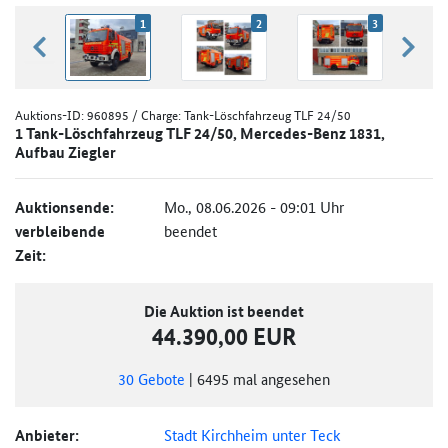
1
2
3
zurück blättern
weiter
Auktions-ID:
960895
/ Charge: Tank-Löschfahrzeug TLF 24/50
1 Tank-Löschfahrzeug TLF 24/50, Mercedes-Benz 1831,
Aufbau Ziegler
Auktionsende:
Mo., 08.06.2026 - 09:01 Uhr
verbleibende
beendet
Zeit:
Die Auktion ist beendet
44.390,00 EUR
30
Gebote
|
6495
mal angesehen
Anbieter:
Stadt Kirchheim unter Teck