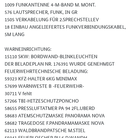
1009 FUNKANTENNE 4-M-BAND M. MONT.
576 LAUTSPRECHER, FUNK, IN GR
1505 VERKABELUNG FÜR 2.SPRECHSTELLEV
18 EINBAU ANGELIEFERTES FUNKVERBINDUNGSKABEL,
5M LANG
WARNEINRICHTUNG:
15110 SKW: BORDWAND-BLINKLEUCHTEN
DER BELADEPLAN NR. 176391 WURDE GENEHMIGT
FEUERWEHRTECHNISCHE BELADUNG:
59323 KFZ-HALTER 6KG MINIMAX
57699 WARNWESTE B -FEUERWEHR-
30711 V fehlt
57266 TBI-HITZESCHUTZPONCHO
58655 PRESSLUFTATMER PA 94 2FL.UBERD
58683 ATEMSCHUTZMASKE PANORAMA NOVA
58682 TRAGEDOSE F.PANDRAMAMASKE NOVA
62113 WALDBRANDPATSCHE M.STIEL
59341 FEUERLOSCHER RU 6 D.WANDH.