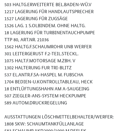
503 HALTG.ERWEITERTE BEL.BADEN-WÜ.V
1217 LAGERUNG FÜR HANDLAUTSPRECHER
1527 LAGERUNG FÜR ZUGSÄGE
1526 LAG. 1 S.OLBINDEM. OHNE HALTG.
18 LAGERUNG FÜR TURBINENTAUCHPUMPE
TTP 80, ART.NR. 21036
1562 HALTG.F.SCHAUMROHR UNB WERFER
301 LEITERGERUST F.2-TEIL.STECKL.
1075 HALT.F.MOTORSAGE M.ZBH. V
1302 HALTERUNG FUR TRI-BLITZ
537 EL.ANTR.F.SA-HASPEL M. FUBSCHA
1704 BEDIEN-U.KONTROLLTABLEAU, HECK
18 ENTLÜFTUNGSHAHN AM A-SAUGEING
507 ZIEGLER-ANS-SYSTEM HECKPUMPE
589 AUTOM.DRUCKREGELUNG
AUSSTATTUNGEN LÖSCHMITTELBEHALTER/WERFER:
1808 SKW: SCHAUMTANKFÜLLANLAGE
583 SCHAUMR.AKD2000/1000,M.DEFLEK