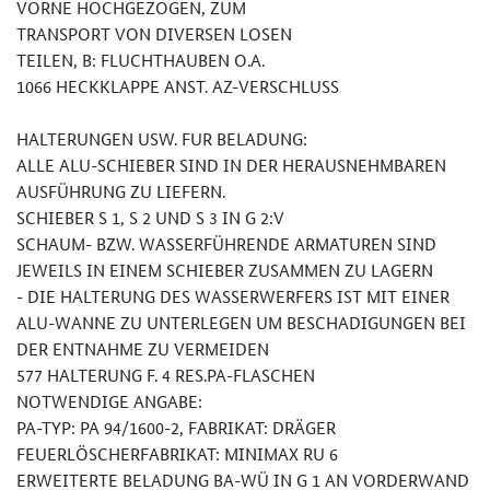
VORNE HOCHGEZOGEN, ZUM
TRANSPORT VON DIVERSEN LOSEN
TEILEN, B: FLUCHTHAUBEN O.A.
1066 HECKKLAPPE ANST. AZ-VERSCHLUSS
HALTERUNGEN USW. FUR BELADUNG:
ALLE ALU-SCHIEBER SIND IN DER HERAUSNEHMBAREN
AUSFÜHRUNG ZU LIEFERN.
SCHIEBER S 1, S 2 UND S 3 IN G 2:V
SCHAUM- BZW. WASSERFÜHRENDE ARMATUREN SIND
JEWEILS IN EINEM SCHIEBER ZUSAMMEN ZU LAGERN
- DIE HALTERUNG DES WASSERWERFERS IST MIT EINER
ALU-WANNE ZU UNTERLEGEN UM BESCHADIGUNGEN BEI
DER ENTNAHME ZU VERMEIDEN
577 HALTERUNG F. 4 RES.PA-FLASCHEN
NOTWENDIGE ANGABE:
PA-TYP: PA 94/1600-2, FABRIKAT: DRÄGER
FEUERLÖSCHERFABRIKAT: MINIMAX RU 6
ERWEITERTE BELADUNG BA-WÜ IN G 1 AN VORDERWAND