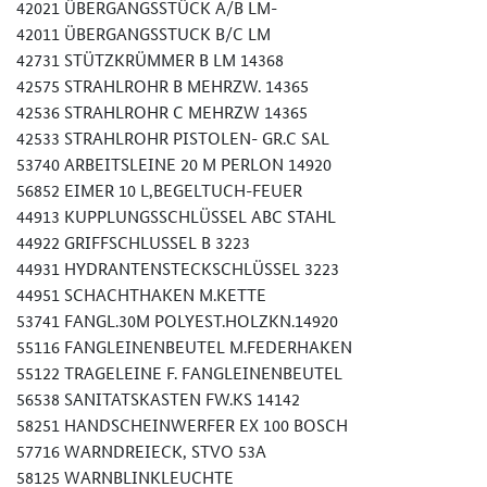
42021 ÜBERGANGSSTÜCK A/B LM-
42011 ÜBERGANGSSTUCK B/C LM
42731 STÜTZKRÜMMER B LM 14368
42575 STRAHLROHR B MEHRZW. 14365
42536 STRAHLROHR C MEHRZW 14365
42533 STRAHLROHR PISTOLEN- GR.C SAL
53740 ARBEITSLEINE 20 M PERLON 14920
56852 EIMER 10 L,BEGELTUCH-FEUER
44913 KUPPLUNGSSCHLÜSSEL ABC STAHL
44922 GRIFFSCHLUSSEL B 3223
44931 HYDRANTENSTECKSCHLÜSSEL 3223
44951 SCHACHTHAKEN M.KETTE
53741 FANGL.30M POLYEST.HOLZKN.14920
55116 FANGLEINENBEUTEL M.FEDERHAKEN
55122 TRAGELEINE F. FANGLEINENBEUTEL
56538 SANITATSKASTEN FW.KS 14142
58251 HANDSCHEINWERFER EX 100 BOSCH
57716 WARNDREIECK, STVO 53A
58125 WARNBLINKLEUCHTE