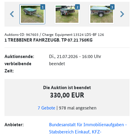
1
2
3
zurück blättern
weiter
Auktions-ID:
967603
/ Charge: Equipment 13524 LDS-BF 126
1 TREBBINER FAHRZEUGB. TP 07.21 750KG
Auktionsende:
Di., 21.07.2026 - 16:00 Uhr
verbleibende
beendet
Zeit:
Die Auktion ist beendet
330,00 EUR
7
Gebote
|
978
mal angesehen
Anbieter:
Bundesanstalt für Immobilienaufgaben -
Stabsbereich Einkauf, KFZ-