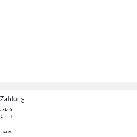
 Zahlung
latz 6
Kassel
n
Thöne