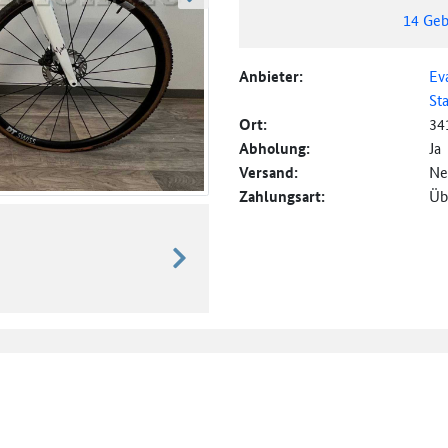
weiter blättern
14
Geb
Anbieter:
Ev
St
Ort:
34
Abholung:
Ja
Versand:
Ne
Zahlungsart:
Üb
weiter blättern