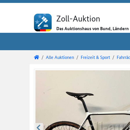
Direkt zum Inhalt
Direkt zu den Auktionsdetails
Direkt zur Gebotseingabe
Zoll-Auktion
Das Auktionshaus von Bund, Länder
Sie sind hier:
Zoll-Auktion
Alle Auktionen
Freizeit & Sport
Fahrrä
Auktionsdetails
Auktionsüberblick