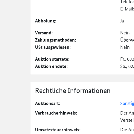
Telefo
E-Mail
Abholung:
Ja
Versand:
Nein
Zahlungs­methoden:
Überw
USt
ausgewiesen:
Nein
Auktion startete:
Fr., 03
Auktion endete:
So., 02
Rechtliche Informationen
Auktionsart:
Sonsti
Verbraucher­hinweis:
Der An
Verste
Umsatzsteuer­hinweis:
Die Auk