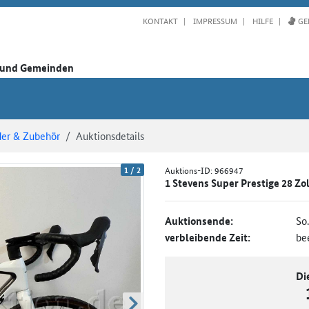
KONTAKT
IMPRESSUM
HILFE
GE
n und Gemeinden
der & Zubehör
Auktionsdetails
1
/
2
Auktions-ID:
966947
1 Stevens Super Prestige 28 Zo
Auktionsende:
So
verbleibende Zeit:
be
Di