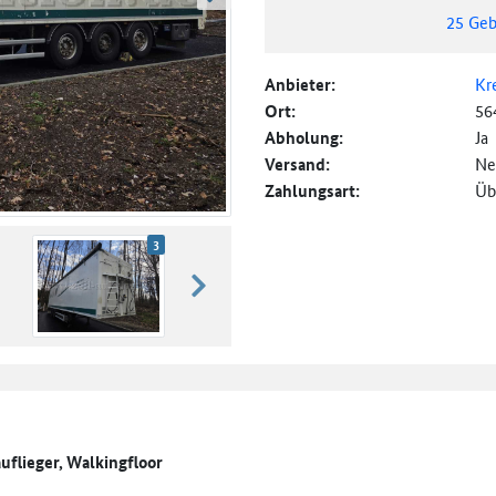
weiter blättern
25
Geb
Anbieter:
Kr
Ort:
56
Abholung:
Ja
Versand:
Ne
Zahlungsart:
Üb
3
weiter blättern
uflieger, Walkingfloor