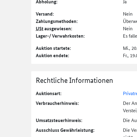
Abholung:
Ja
Versand:
Nein
Zahlungs­methoden:
Überw
USt
ausgewiesen:
Nein
Lager-/ Verwahrkosten:
Es fal
Auktion startete:
Mi., 20
Auktion endete:
Fr., 19
Rechtliche Informationen
Auktionsart:
Privatr
Verbraucher­hinweis:
Der An
Verste
Umsatzsteuer­hinweis:
Die Auk
Ausschluss Gewährleistung:
Die Ve