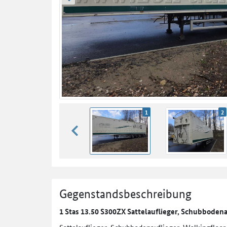
zurück blättern
1
2
zurück blättern
Gegenstandsbeschreibung
1 Stas 13.50 S300ZX Sattelauflieger, Schubbodena