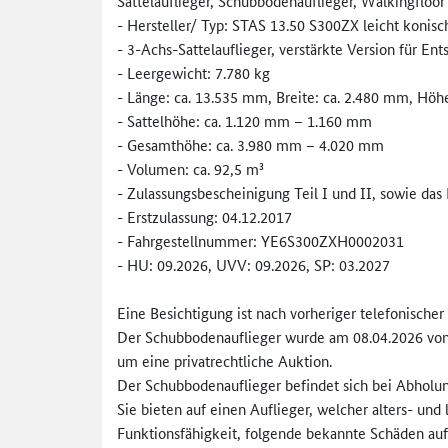
Sattelauflieger, Schubbodenauflieger, Walkingfloor
- Hersteller/ Typ: STAS 13.50 S300ZX leicht konis
- 3-Achs-Sattelauflieger, verstärkte Version für En
- Leergewicht: 7.780 kg
- Länge: ca. 13.535 mm, Breite: ca. 2.480 mm, Hö
- Sattelhöhe: ca. 1.120 mm – 1.160 mm
- Gesamthöhe: ca. 3.980 mm – 4.020 mm
- Volumen: ca. 92,5 m³
- Zulassungsbescheinigung Teil I und II, sowie das
- Erstzulassung: 04.12.2017
- Fahrgestellnummer: YE6S300ZXH0002031
- HU: 09.2026, UVV: 09.2026, SP: 03.2027
Eine Besichtigung ist nach vorheriger telefonisch
Der Schubbodenauflieger wurde am 08.04.2026 vo
um eine privatrechtliche Auktion.
Der Schubbodenauflieger befindet sich bei Abholu
Sie bieten auf einen Auflieger, welcher alters- und
Funktionsfähigkeit, folgende bekannte Schäden auf