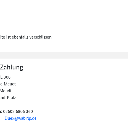
te ist ebenfalls verschlissen
 Zahlung
 L 300
ie Meudt
 Meudt
and-Pfalz
n: 02602 6806 360
:
HDuex@wab.rlp.de