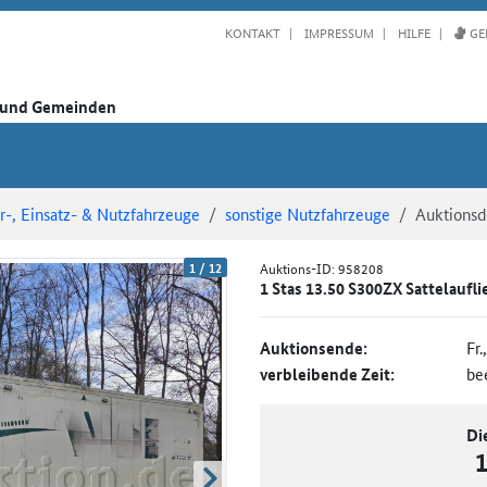
KONTAKT
IMPRESSUM
HILFE
GE
n und Gemeinden
-, Einsatz- & Nutzfahrzeuge
sonstige Nutzfahrzeuge
Auktionsde
1
/
12
Auktions-ID:
958208
1 Stas 13.50 S300ZX Sattelaufl
Auktionsende:
Fr.
verbleibende Zeit:
be
Di