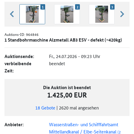
1
2
3
zurück blättern
weiter
Auktions-ID:
964846
1 Standbohrmaschine Alzmetall AB3 ESV - defekt (~420kg)
Auktionsende:
Fr., 24.07.2026 - 09:23 Uhr
verbleibende
beendet
Zeit:
Die Auktion ist beendet
1.425,00 EUR
18
Gebote
|
2620
mal angesehen
Anbieter:
Wasserstraßen- und Schifffahrtsamt
Mittellandkanal / Elbe-Seitenkanal
(2