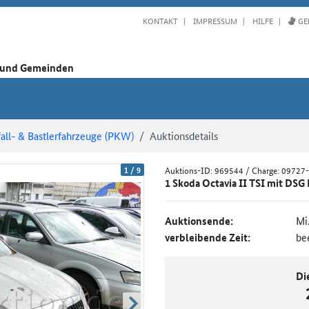
KONTAKT
IMPRESSUM
HILFE
GE
n und Gemeinden
all- & Bastlerfahrzeuge (PKW)
Auktionsdetails
1
/
9
Auktions-ID:
969544
/ Charge: 09727
1 Skoda Octavia II TSI mit DSG
Auktionsende:
Mi
verbleibende Zeit:
be
Di