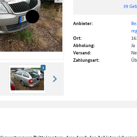
weiter blättern
39
Geb
Anbieter:
Be
re
Ort:
16
Abholung:
Ja
Versand:
Ne
Zahlungsart:
Üb
3
weiter blättern