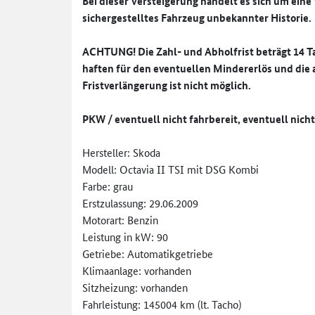
Bei dieser Versteigerung handelt es sich um ein
sichergestelltes Fahrzeug unbekannter Historie.
ACHTUNG! Die Zahl- und Abholfrist beträgt 14 Ta
haften für den eventuellen Mindererlös und die 
Fristverlängerung ist nicht möglich.
PKW / eventuell nicht fahrbereit, eventuell
nicht
Hersteller: Skoda
Modell: Octavia II TSI mit DSG Kombi
Farbe: grau
Erstzulassung: 29.06.2009
Motorart: Benzin
Leistung in kW: 90
Getriebe: Automatikgetriebe
Klimaanlage: vorhanden
Sitzheizung: vorhanden
Fahrleistung: 145004 km (lt. Tacho)