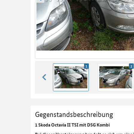
zurück blättern
1
2
zurück blättern
Gegenstandsbeschreibung
1 Skoda Octavia II TSI mit DSG Kombi