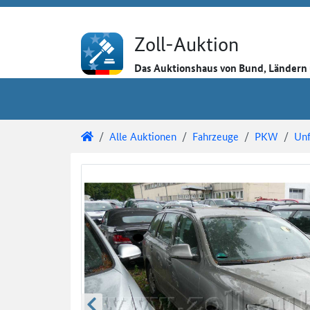
Direkt zum Inhalt
Direkt zu den Auktionsdetails
Direkt zur Gebotseingabe
Zoll-Auktion
Das Auktionshaus von Bund, Länder
Sie sind hier:
Zoll-Auktion
Alle Auktionen
Fahrzeuge
PKW
Unf
Auktionsdetails
Auktionsüberblick