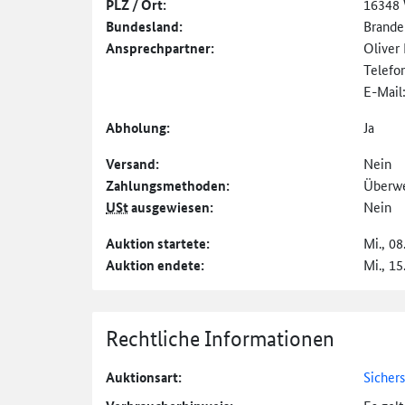
PLZ / Ort:
16348 
Bundesland:
Brande
Ansprechpartner:
Oliver
Telefo
E-Mail
Abholung:
Ja
Versand:
Nein
Zahlungs­methoden:
Überw
USt
ausgewiesen:
Nein
Auktion startete:
Mi., 08
Auktion endete:
Mi., 15
Rechtliche Informationen
Auktionsart:
Sicher