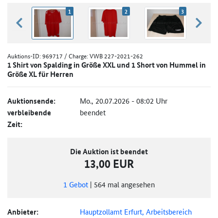
1
2
3
zurück blättern
weiter
Auktions-ID:
969717
/ Charge: VWB 227-2021-262
1 Shirt von Spalding in Größe XXL und 1 Short von Hummel in
Größe XL für Herren
Auktionsende:
Mo., 20.07.2026 - 08:02 Uhr
verbleibende
beendet
Zeit:
Die Auktion ist beendet
13,00 EUR
1
Gebot
|
564
mal angesehen
Anbieter:
Hauptzollamt Erfurt, Arbeitsbereich