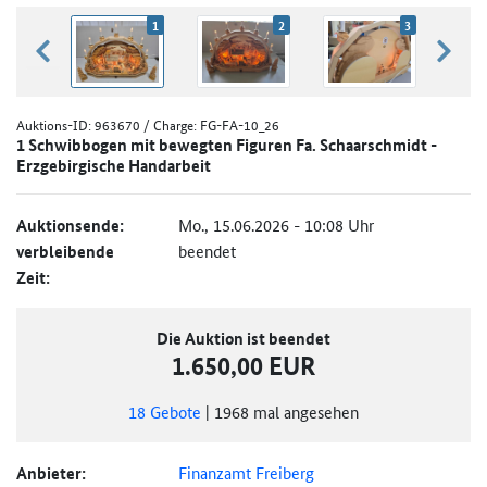
1
2
3
zurück blättern
weiter
Auktions-ID:
963670
/ Charge: FG-FA-10_26
1 Schwibbogen mit bewegten Figuren Fa. Schaarschmidt -
Erzgebirgische Handarbeit
Auktionsende:
Mo., 15.06.2026 - 10:08 Uhr
verbleibende
beendet
Zeit:
Die Auktion ist beendet
1.650,00 EUR
18
Gebote
|
1968
mal angesehen
Anbieter:
Finanzamt Freiberg