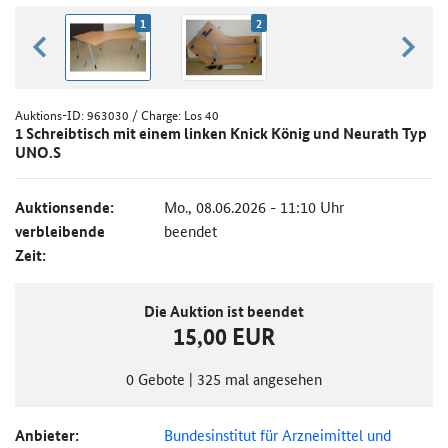
1
2
zurück blättern
weiter
Auktions-ID:
963030
/ Charge: Los 40
1 Schreibtisch mit einem linken Knick König und Neurath Typ
UNO.S
Auktionsende:
Mo., 08.06.2026 - 11:10 Uhr
verbleibende
beendet
Zeit:
Die Auktion ist beendet
15,00 EUR
0
Gebote
|
325
mal angesehen
Anbieter:
Bundesinstitut für Arzneimittel und