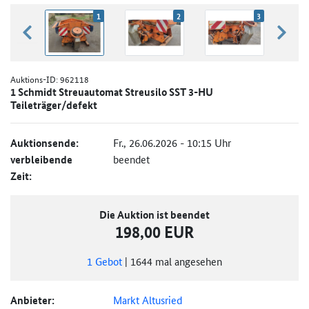
1
2
3
zurück blättern
weiter
Auktions-ID:
962118
1 Schmidt Streuautomat Streusilo SST 3-HU
Teileträger/defekt
Auktionsende:
Fr., 26.06.2026 - 10:15 Uhr
verbleibende
beendet
Zeit:
Die Auktion ist beendet
198,00 EUR
1
Gebot
|
1644
mal angesehen
Anbieter:
Markt Altusried