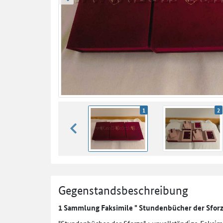
zurück blättern
1
2
zurück blättern
Gegenstandsbeschreibung
1 Sammlung Faksimile " Stundenbücher der Sforz