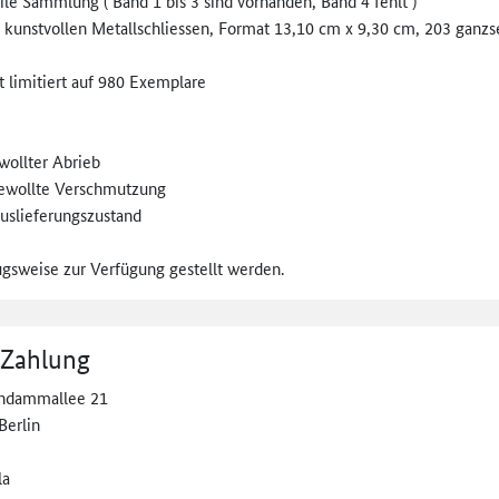
ile Sammlung ( Band 1 bis 3 sind vorhanden, Band 4 fehlt )
kunstvollen Metallschliessen, Format 13,10 cm x 9,30 cm, 203 ganzse
t limitiert auf 980 Exemplare
wollter Abrieb
gewollte Verschmutzung
uslieferungszustand
ugsweise zur Verfügung gestellt werden.
 Zahlung
ndammallee 21
Berlin
la