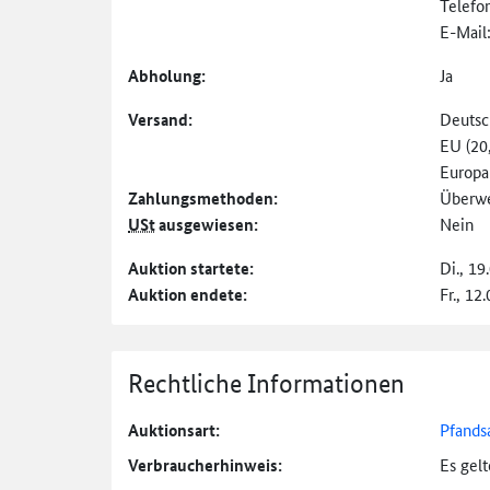
Telefo
E-Mail
Abholung:
Ja
Versand:
Deutsc
EU (20
Europa
Zahlungs­methoden:
Überw
USt
ausgewiesen:
Nein
Auktion startete:
Di., 19
Auktion endete:
Fr., 12
Rechtliche Informationen
Auktionsart:
Pfands
Verbraucher­hinweis:
Es gel