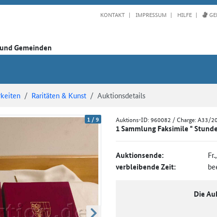
KONTAKT
IMPRESSUM
HILFE
GE
n und Gemeinden
keiten
Raritäten & Kunst
Auktionsdetails
1
/
9
Auktions-ID:
960082
/ Charge: A33/2
1 Sammlung Faksimile " Stunde
Auktionsende:
Fr.
verbleibende Zeit:
be
Die Au