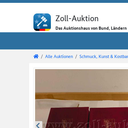
Direkt zum Inhalt
Direkt zu den Auktionsdetails
Direkt zur Gebotseingabe
Zoll-Auktion
Das Auktionshaus von Bund, Länder
Sie sind hier:
Zoll-Auktion
Alle Auktionen
Schmuck, Kunst & Kostbar
Auktionsdetails
Auktionsüberblick