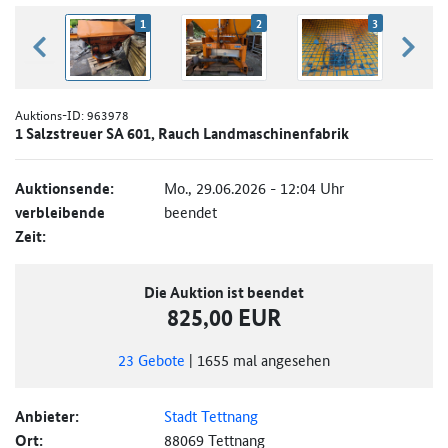
1
2
3
zurück blättern
weiter
Auktions-ID:
963978
1 Salzstreuer SA 601, Rauch Landmaschinenfabrik
Auktionsende:
Mo., 29.06.2026 - 12:04 Uhr
verbleibende
beendet
Zeit:
Die Auktion ist beendet
825,00 EUR
23
Gebote
|
1655
mal angesehen
Anbieter:
Stadt Tettnang
Ort:
88069 Tettnang