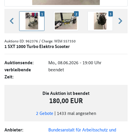
1
2
3
zurück blättern
weiter
Auktions-ID:
962376
/ Charge: WIM 557350
1 SXT 1000 Turbo Elektro Scooter
Auktionsende:
Mo., 08.06.2026 - 19:00 Uhr
verbleibende
beendet
Zeit:
Die Auktion ist beendet
180,00 EUR
2
Gebote
|
1433
mal angesehen
Anbieter:
Bundesanstalt für Arbeitsschutz und