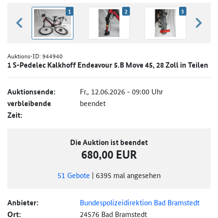
1
2
3
zurück blättern
weiter
Auktions-ID:
944940
1 S-Pedelec Kalkhoff Endeavour 5.B Move 45, 28 Zoll in Teilen
Auktionsende:
Fr., 12.06.2026 - 09:00 Uhr
verbleibende
beendet
Zeit:
Die Auktion ist beendet
680,00 EUR
51
Gebote
|
6395
mal angesehen
Anbieter:
Bundespolizeidirektion Bad Bramstedt
Ort:
24576 Bad Bramstedt