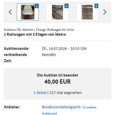
1
2
3
zurück blättern
weiter
Auktions-ID:
969246
/ Charge: Rollwagen 03-2026
1 Rollwagen mit 3 Etagen von Metro
Auktionsende:
Di., 14.07.2026 - 10:55 Uhr
verbleibende
beendet
Zeit:
Die Auktion ist beendet
40,00 EUR
1
Gebot
|
517
mal angesehen
Anbieter:
Bundesverwaltungsamt-
(5 weitere
Auktionen)