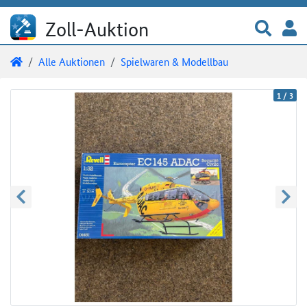
Direkt zum Inhalt
Direkt zu den Auktionsdetails
Direkt zur Gebotseingabe
Zur 
A
Zoll-Auktion
Sie sind hier:
Zoll-Auktion
Alle Auktionen
Spielwaren & Modellbau
Auktionsdetails
Auktionsüberblick
1
/
3
zurück blättern
weite