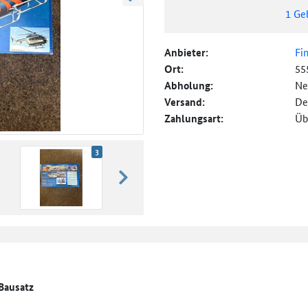
weiter blättern
1
Ge
Anbieter:
Fi
Ort:
55
Abholung:
Ne
Versand:
De
Zahlungsart:
Üb
3
weiter blättern
 Bausatz