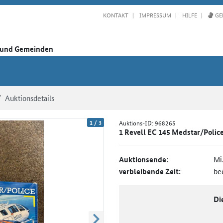
KONTAKT
IMPRESSUM
HILFE
GE
n und Gemeinden
Auktionsdetails
1
/
3
Auktions-ID:
968265
1 Revell EC 145 Medstar/Police
Auktionsende:
Mi
verbleibende Zeit:
be
Di