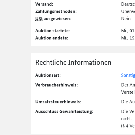
Versand:
Deutsc
Zahlungs­methoden:
Überw
USt
ausgewiesen:
Nein
Auktion startete:
Mi., 01
Auktion endete:
Mi., 15
Rechtliche Informationen
Auktionsart:
Sonsti
Verbraucher­hinweis:
Der An
Verste
Umsatzsteuer­hinweis:
Die Auk
Ausschluss Gewährleistung:
Die Ve
nicht.
(§ 4 V