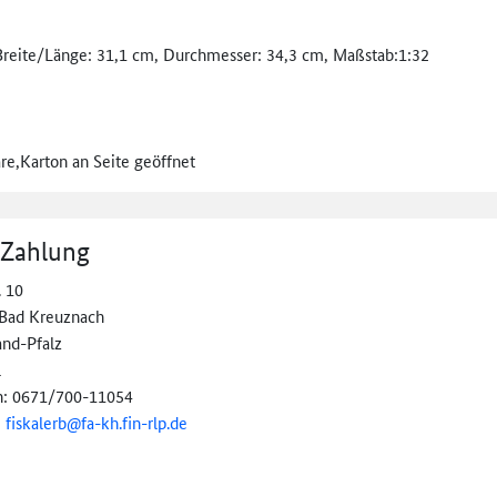
Breite/Länge: 31,1 cm, Durchmesser: 34,3 cm, Maßstab:1:32
re,Karton an Seite geöffnet
 Zahlung
. 10
Bad Kreuznach
and-Pfalz
l
n: 0671/700-11054
:
fiskalerb@
fa-kh.fin-rlp.de