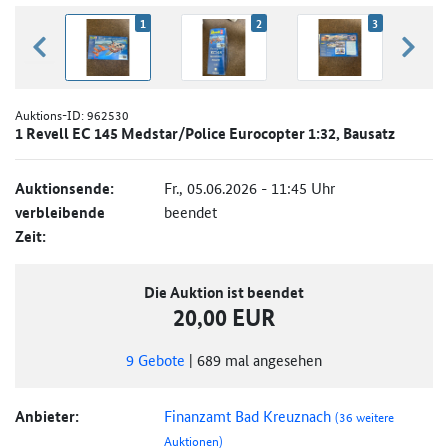
1
2
3
zurück blättern
weiter
Auktions-ID:
962530
1 Revell EC 145 Medstar/Police Eurocopter 1:32, Bausatz
Auktionsende:
Fr., 05.06.2026 - 11:45 Uhr
verbleibende
beendet
Zeit:
Die Auktion ist beendet
20,00 EUR
9
Gebote
|
689
mal angesehen
Anbieter:
Finanzamt Bad Kreuznach
(36 weitere
Auktionen)