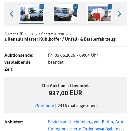
1
2
3
zurück blättern
weiter
Auktions-ID:
963462
/ Charge: 01990-2026
1 Renault Master Kühlkoffer / Unfall- & Bastlerfahrzeug
Auktionsende:
Fr., 05.06.2026 - 09:04 Uhr
verbleibende
beendet
Zeit:
Die Auktion ist beendet
937,00 EUR
25
Gebote
|
2416
mal angesehen
Anbieter:
Bezirksamt Lichtenberg von Berlin, Amt
für regionalisierte Ordnungsaufgaben
(55