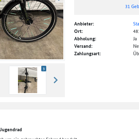
weiter blättern
31
Geb
Anbieter:
St
Ort:
48
Abholung:
Ja
Versand:
Ne
Zahlungsart:
Üb
3
weiter blättern
l Jugendrad