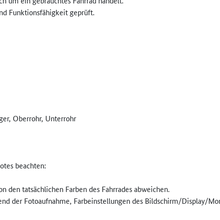
ich um ein gebrauchtes Fahrrad handelt.
nd Funktionsfähigkeit geprüft.
er, Oberrohr, Unterrohr
otes beachten:
on den tatsächlichen Farben des Fahrrades abweichen.
rend der Fotoaufnahme, Farbeinstellungen des Bildschirm/Display/Mon