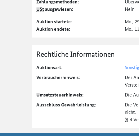
Zahlungs­methoden:
Überw
USt
ausgewiesen:
Nein
Auktion startete:
Mo., 2
Auktion endete:
Mo., 1
Rechtliche Informationen
Auktionsart:
Sonsti
Verbraucher­hinweis:
Der An
Verste
Umsatzsteuer­hinweis:
Die Auk
Ausschluss Gewährleistung:
Die Ve
nicht.
(§ 4 V