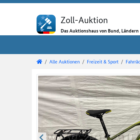
Direkt zum Inhalt
Direkt zu den Auktionsdetails
Direkt zur Gebotseingabe
Zoll-Auktion
Das Auktionshaus von Bund, Länder
Sie sind hier:
Zoll-Auktion
Alle Auktionen
Freizeit & Sport
Fahrrä
Auktionsdetails
Auktionsüberblick