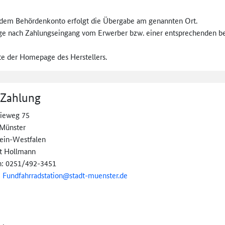
dem Behördenkonto erfolgt die Übergabe am genannten Ort.
age nach Zahlungseingang vom Erwerber bzw. einer entsprechenden be
te der Homepage des Herstellers.
 Zahlung
rieweg 75
Münster
ein-Westfalen
t Hollmann
n: 0251/492-3451
:
Fundfahrradstation@
stadt-muenster.de