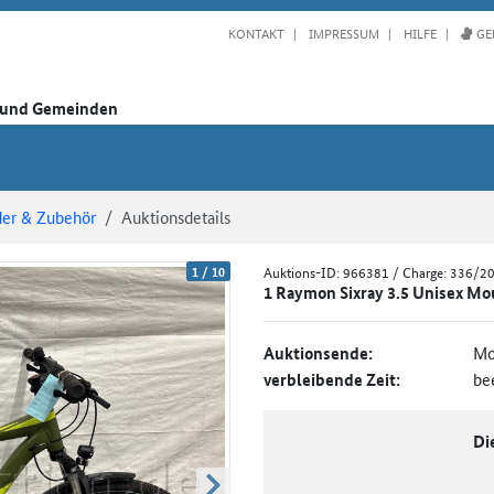
KONTAKT
IMPRESSUM
HILFE
GE
n und Gemeinden
der & Zubehör
Auktionsdetails
1
/
10
Auktions-ID:
966381
/ Charge: 336/2
1 Raymon Sixray 3.5 Unisex Mo
Auktionsende:
Mo
verbleibende Zeit:
be
Di