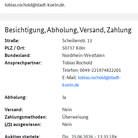
tobias.rochold@stadt-koeln.de.
Besichtigung, Abholung, Versand, Zahlung
Straße:
Scheibenstr. 13
PLZ / Ort:
50737 Köln
Bundesland:
Nordrhein-Westfalen
Ansprechpartner:
Tobias Rochold
Telefon: 0049-221974822201
E-Mail:
tobias.rochold@
stadt-
koeln.de
Abholung:
Ja
Versand:
Nein
Zahlungs­methoden:
Überweisung
USt
ausgewiesen:
Nein
Auktion startete:
Do., 25.06.2026 - 13:35 Uhr