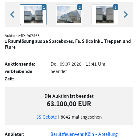
1
2
3
zurück blättern
weiter
Auktions-ID:
967568
1 Raumlösung aus 26 Spaceboxes, Fa. Silico inkl. Treppen und
Flure
Auktionsende:
Do., 09.07.2026 - 13:41 Uhr
verbleibende
beendet
Zeit:
Die Auktion ist beendet
63.100,00 EUR
35
Gebote
|
8642
mal angesehen
Anbieter:
Berufsfeuerwehr Köln - Abteilung