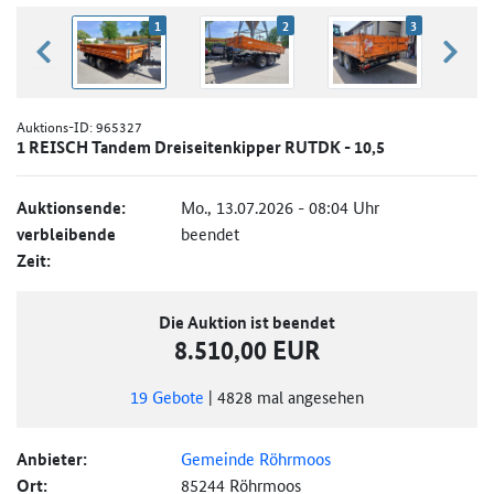
1
2
3
zurück blättern
weiter
Auktions-ID:
965327
1 REISCH Tandem Dreiseitenkipper RUTDK - 10,5
Auktionsende:
Mo., 13.07.2026 - 08:04 Uhr
verbleibende
beendet
Zeit:
Die Auktion ist beendet
8.510,00 EUR
19
Gebote
|
4828
mal angesehen
Anbieter:
Gemeinde Röhrmoos
Ort:
85244 Röhrmoos