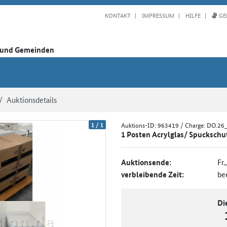
KONTAKT
IMPRESSUM
HILFE
GE
n und Gemeinden
Auktionsdetails
1
/
1
Auktions-ID:
963419
/ Charge: DO.26
1 Posten Acrylglas/ Spuckschut
Auktionsende:
Fr.
verbleibende Zeit:
be
Di