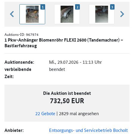
1
2
3
zurück blättern
weiter
Auktions-ID:
967974
1 Pkw-Anhänger Blomenröhr FLEXI 2600 (Tandemachser) –
Bastlerfahrzeug
Auktionsende:
Mi., 29.07.2026 - 11:13 Uhr
verbleibende
beendet
Zeit:
Die Auktion ist beendet
732,50 EUR
22
Gebote
|
2829
mal angesehen
Anbieter:
Entsorgungs- und Servicebetrieb Bocholt