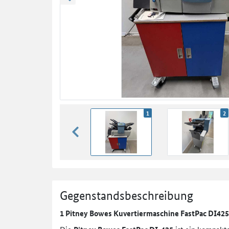
zurück blättern
1
2
zurück blättern
Gegenstandsbeschreibung
1 Pitney Bowes Kuvertiermaschine FastPac DI425