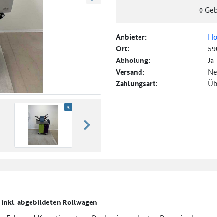
weiter blättern
0
Geb
Anbieter:
Ho
Ort:
59
Abholung:
Ja
Versand:
Ne
Zahlungsart:
Üb
3
weiter blättern
 inkl. abgebildeten Rollwagen