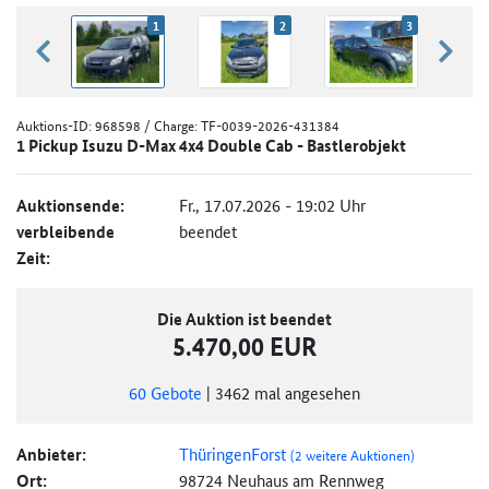
1
2
3
zurück blättern
weiter
Auktions-ID:
968598
/ Charge: TF-0039-2026-431384
1 Pickup Isuzu D-Max 4x4 Double Cab - Bastlerobjekt
Auktionsende:
Fr., 17.07.2026 - 19:02 Uhr
verbleibende
beendet
Zeit:
Die Auktion ist beendet
5.470,00 EUR
60
Gebote
|
3462
mal angesehen
Anbieter:
ThüringenForst
(2 weitere Auktionen)
Ort:
98724 Neuhaus am Rennweg