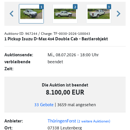
1
2
3
zurück blättern
weiter
Auktions-ID:
967244
/ Charge: TF-0030-2026-100043
1 Pickup Isuzu D-Max 4x4 Double Cab - Bastlerobjekt
Auktionsende:
Mi., 08.07.2026 - 18:00 Uhr
verbleibende
beendet
Zeit:
Die Auktion ist beendet
8.100,00 EUR
33
Gebote
|
3659
mal angesehen
Anbieter:
ThüringenForst
(2 weitere Auktionen)
Ort:
07338 Leutenberg