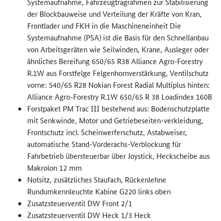
Systemaufnahme, Fahrzeugtragrahmen zur Stabilisierung
der Blockbauweise und Verteilung der Kräfte von Kran,
Frontlader und FKH in die Maschineneinheit Die
Systemaufnahme (PSA) ist die Basis für den Schnellanbau
von Arbeitsgeräten wie Seilwinden, Krane, Ausleger oder
ähnliches Bereifung 650/65 R38 Alliance Agro-Forestry
R.1W aus Forstfelge Felgenhornverstärkung, Ventilschutz
vorne: 540/65 R28 Nokian Forest Radial Multiplus hinten:
Alliance Agro-Forestry R.1W 650/65 R 38 Loadindex 160B
Forstpaket PM Trac III bestehend aus: Bodenschutzplatte
mit Senkwinde, Motor und Getriebeseiten-verkleidung,
Frontschutz incl. Scheinwerferschutz, Astabweiser,
automatische Stand-Vorderachs-Verblockung für
Fahrbetrieb übersteuerbar über Joystick, Heckscheibe aus
Makrolon 12 mm
Notsitz, zusätzliches Staufach, Rückenlehne
Rundumkennleuchte Kabine G220 links oben
Zusatzsteuerventil DW Front 2/1
Zusatzsteuerventil DW Heck 1/3 Heck