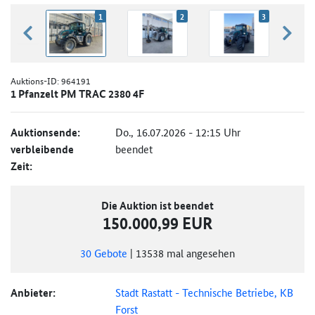
1
2
3
zurück blättern
weiter
Auktions-ID:
964191
1 Pfanzelt PM TRAC 2380 4F
Auktionsende:
Do., 16.07.2026 - 12:15 Uhr
verbleibende
beendet
Zeit:
Die Auktion ist beendet
150.000,99 EUR
30
Gebote
|
13538
mal angesehen
Anbieter:
Stadt Rastatt - Technische Betriebe, KB
Forst