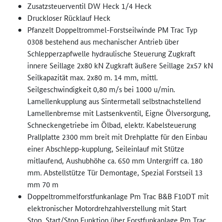
Zusatzsteuerventil DW Heck 1/4 Heck
Druckloser Rücklauf Heck
Pfanzelt Doppeltrommel-Forstseilwinde PM Trac Typ
0308 bestehend aus mechanischer Antrieb über
Schlepperzapfwelle hydraulische Steuerung Zugkraft
innere Seillage 2x80 kN Zugkraft äußere Seillage 2x57 kN
Seilkapazität max. 2x80 m. 14 mm, mittl.
Seilgeschwindigkeit 0,80 m/s bei 1000 u/min.
Lamellenkupplung aus Sintermetall selbstnachstellend
Lamellenbremse mit Lastsenkventil, Eigne Ölversorgung,
Schneckengetriebe im Ölbad, elektr. Kabelsteuerung
Prallplatte 2300 mm breit mit Drehplatte für den Einbau
einer Abschlepp-kupplung, Seileinlauf mit Stütze
mitlaufend, Aushubhöhe ca. 650 mm Untergriff ca. 180
mm. Abstellstütze Tür Demontage, Spezial Forstseil 13
mm 70 m
Doppeltrommelforstfunkanlage Pm Trac B&B F10DT mit
elektronischer Motordrehzahlverstellung mit Start
Stop, Start/Stop Funktion über Forstfunkanlage Pm Trac