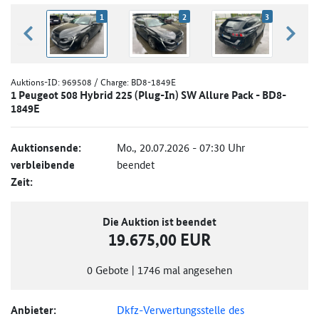
1
2
3
zurück blättern
weiter
Auktions-ID:
969508
/ Charge: BD8-1849E
1 Peugeot 508 Hybrid 225 (Plug-In) SW Allure Pack - BD8-
1849E
Auktionsende:
Mo., 20.07.2026 - 07:30 Uhr
verbleibende
beendet
Zeit:
Die Auktion ist beendet
19.675,00 EUR
0
Gebote
|
1746
mal angesehen
Anbieter:
Dkfz-Verwertungsstelle des