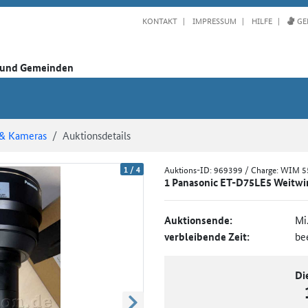
KONTAKT
IMPRESSUM
HILFE
GE
n und Gemeinden
 & Kameras
Auktionsdetails
1
/
4
Auktions-ID:
969399
/ Charge: WIM 
1 Panasonic ET-D75LE5 Weitwink
Auktionsende:
Mi
verbleibende Zeit:
be
Di