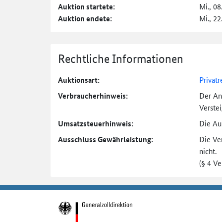
Auktion startete:
Mi., 08
Auktion endete:
Mi., 22
Rechtliche Informationen
Auktionsart:
Privatr
Verbraucher­hinweis:
Der An
Verste
Umsatzsteuer­hinweis:
Die Auk
Ausschluss Gewährleistung:
Die Ve
nicht.
(§ 4 V