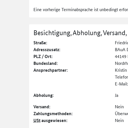
Eine vorherige Terminabsprache ist unbedingt erfor
Besichtigung, Abholung, Versand,
Straße:
Friedr
Adresszusatz:
BAuA 
PLZ / Ort:
44149
Bundesland:
Nordrh
Ansprechpartner:
Kristi
Telefo
E-Mail
Abholung:
Ja
Versand:
Nein
Zahlungs­methoden:
Überw
USt
ausgewiesen:
Nein