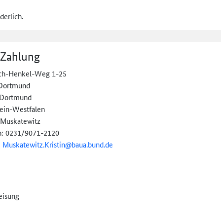
derlich.
 Zahlung
ich-Henkel-Weg 1-25
Dortmund
 Dortmund
ein-Westfalen
n Muskatewitz
n: 0231/9071-2120
:
Muskatewitz.Kristin@
baua.bund.de
eisung