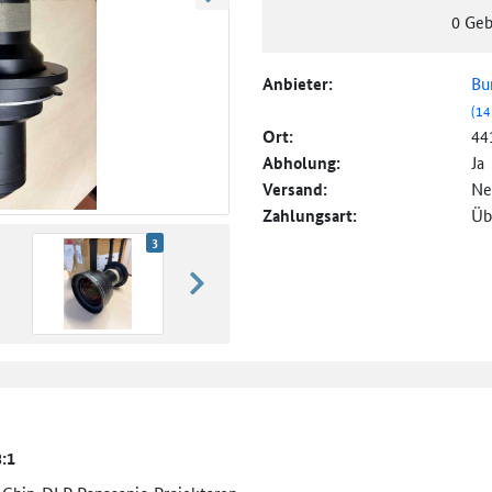
weiter blättern
0
Geb
Anbieter:
Bu
(14
Ort:
44
Abholung:
Ja
Versand:
Ne
Zahlungsart:
Üb
3
weiter blättern
8:1