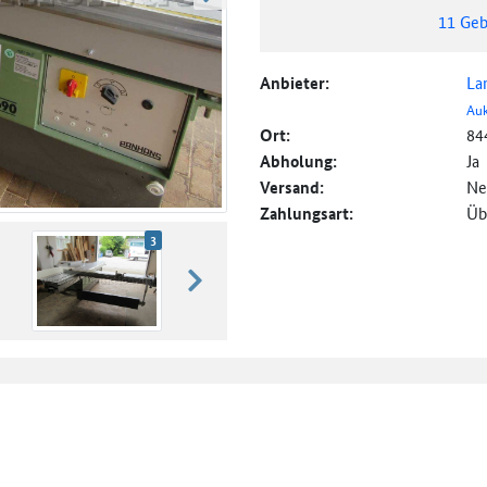
weiter blättern
11
Geb
Anbieter:
La
Auk
Ort:
84
Abholung:
Ja
Versand:
Ne
Zahlungsart:
Üb
3
weiter blättern