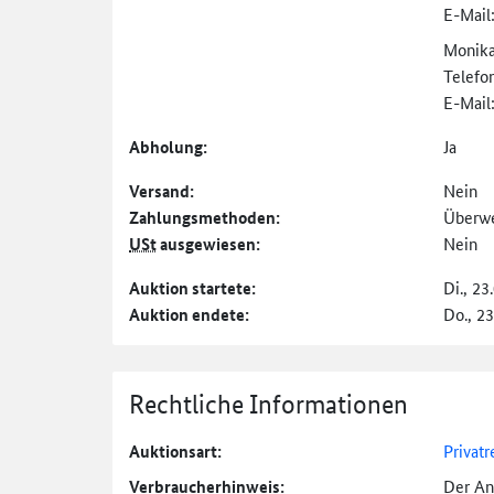
E-Mail
Monika
Telefo
E-Mail
Abholung:
Ja
Versand:
Nein
Zahlungs­methoden:
Überw
USt
ausgewiesen:
Nein
Auktion startete:
Di., 23
Auktion endete:
Do., 2
Rechtliche Informationen
Auktionsart:
Privatr
Verbraucher­hinweis:
Der An