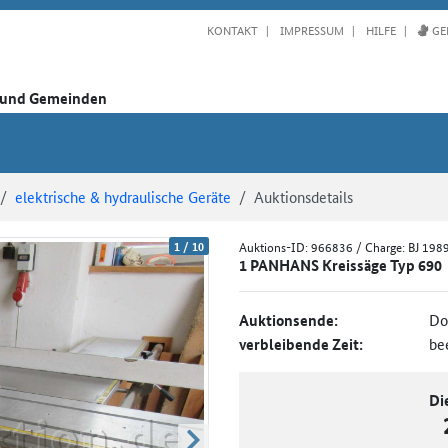
KONTAKT
IMPRESSUM
HILFE
GE
n und Gemeinden
elektrische & hydraulische Geräte
Auktionsdetails
1
/
10
Auktions-ID:
966836
/ Charge: BJ 198
1 PANHANS Kreissäge Typ 690
Auktionsende:
Do
verbleibende Zeit:
be
Di