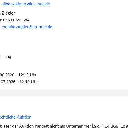
:
oliver.vollmer@
lra-mue.de
 Ziegler
n: 08631 699584
:
monika.ziegler@
lra-mue.de
eisung
.06.2026 - 12:15 Uhr
3.07.2026 - 12:19 Uhr
echtliche Auktion
bieter der Auktion handelt nicht als Unternehmer i.S.d. § 14 BGB. Es 