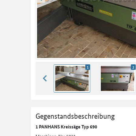
zurück blättern
1
2
zurück blättern
Gegenstandsbeschreibung
1 PANHANS Kreissäge Typ 690