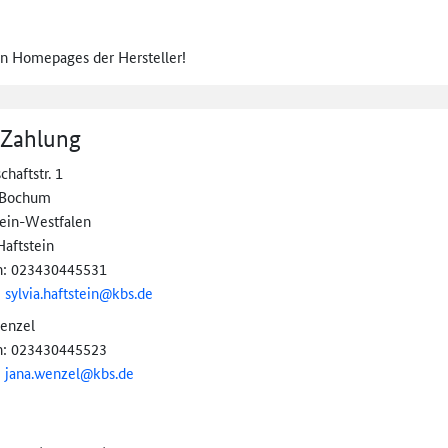
en Homepages der Hersteller!
 Zahlung
haftstr. 1
 Bochum
ein-Westfalen
Haftstein
n: 023430445531
:
sylvia.haftstein@
kbs.de
enzel
n: 023430445523
:
jana.wenzel@kbs.de