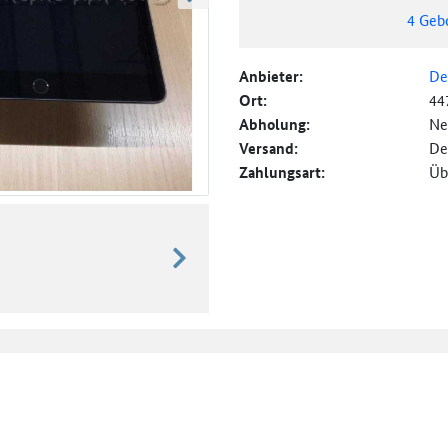
weiter blättern
4
Geb
Anbieter:
De
Ort:
44
Abholung:
Ne
Versand:
De
Zahlungsart:
Üb
weiter blättern