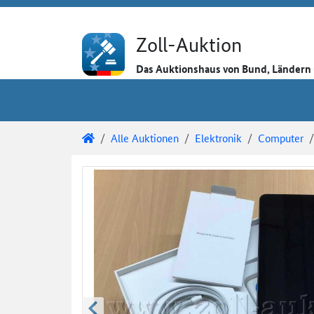
Direkt zum Inhalt
Direkt zu den Auktionsdetails
Direkt zur Gebotseingabe
Zoll-Auktion
Das Auktionshaus von Bund, Länder
Sie sind hier:
Zoll-Auktion
Alle Auktionen
Elektronik
Computer
Auktionsdetails
Auktionsüberblick