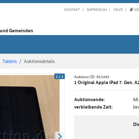
KONTAKT
IMPRESSUM
HILFE
GE
n und Gemeinden
Tablets
Auktionsdetails
1
/
2
Auktions-ID:
953495
1 Original Apple iPad 7. Gen. 
Auktionsende:
Mi
verbleibende Zeit:
be
Di