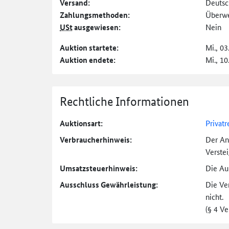
Versand:
Deutsc
Zahlungs­methoden:
Überw
USt
ausgewiesen:
Nein
Auktion startete:
Mi., 03
Auktion endete:
Mi., 10
Rechtliche Informationen
Auktionsart:
Privatr
Verbraucher­hinweis:
Der An
Verste
Umsatzsteuer­hinweis:
Die Auk
Ausschluss Gewährleistung:
Die Ve
nicht.
(§ 4 V