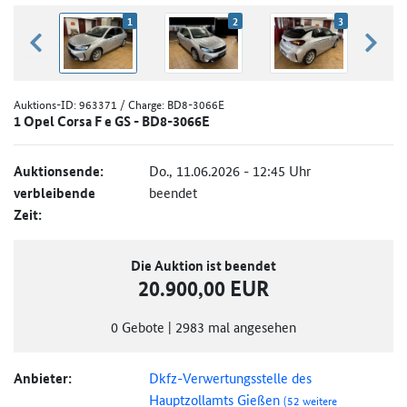
1
2
3
zurück blättern
weiter
Auktions-ID:
963371
/ Charge: BD8-3066E
1 Opel Corsa F e GS - BD8-3066E
Auktionsende:
Do., 11.06.2026 - 12:45 Uhr
verbleibende
beendet
Zeit:
Die Auktion ist beendet
20.900,00 EUR
0
Gebote
|
2983
mal angesehen
Anbieter:
Dkfz-Verwertungsstelle des
Hauptzollamts Gießen
(52 weitere