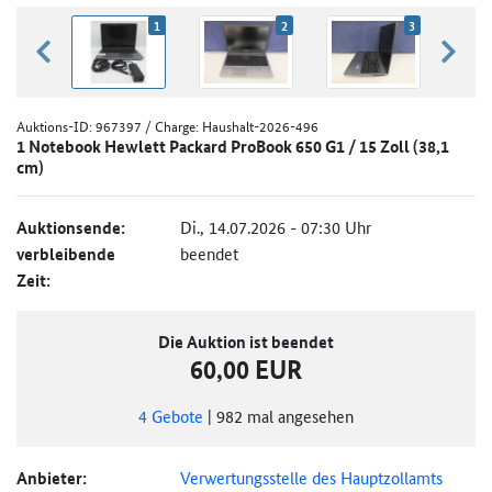
1
2
3
zurück blättern
weiter
Auktions-ID:
967397
/ Charge: Haushalt-2026-496
1 Notebook Hewlett Packard ProBook 650 G1 / 15 Zoll (38,1
cm)
Auktionsende:
Di., 14.07.2026 - 07:30 Uhr
verbleibende
beendet
Zeit:
Die Auktion ist beendet
60,00 EUR
4
Gebote
|
982
mal angesehen
Anbieter:
Verwertungsstelle des Hauptzollamts