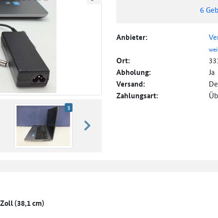
weiter blättern
6
Geb
Anbieter:
Ve
wei
Ort:
33
Abholung:
Ja
Versand:
De
Zahlungsart:
Üb
3
weiter blättern
Zoll (38,1 cm)