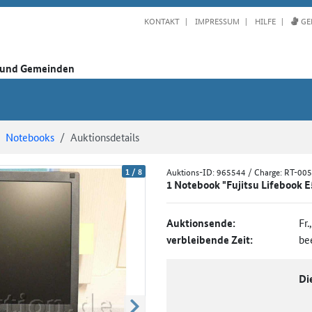
KONTAKT
IMPRESSUM
HILFE
GE
n und Gemeinden
Notebooks
Auktionsdetails
1
/
8
Auktions-ID:
965544
/ Charge: RT-00
1 Notebook "Fujitsu Lifebook E5
Auktionsende:
Fr.
verbleibende Zeit:
be
Di