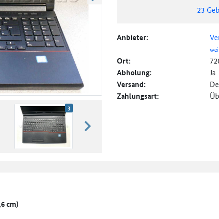
weiter blättern
23
Geb
Anbieter:
Ve
wei
Ort:
72
Abholung:
Ja
Versand:
De
Zahlungsart:
Üb
3
weiter blättern
,6 cm)