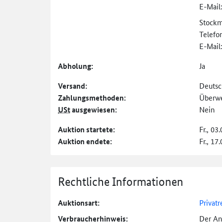
E-Mail
Stockm
Telefo
E-Mail
Abholung:
Ja
Versand:
Deutsc
Zahlungs­methoden:
Überw
USt
ausgewiesen:
Nein
Auktion startete:
Fr., 03
Auktion endete:
Fr., 17
Rechtliche Informationen
Auktionsart:
Privatr
Verbraucher­hinweis:
Der An