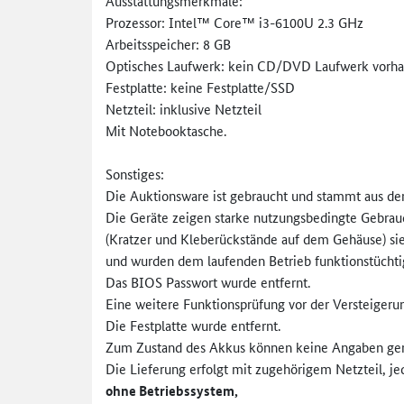
Ausstattungsmerkmale:
Prozessor: Intel™ Core™ i3-6100U 2.3 GHz
Arbeitsspeicher: 8 GB
Optisches Laufwerk: kein CD/DVD Laufwerk vorh
Festplatte: keine Festplatte/SSD
Netzteil: inklusive Netzteil
Mit Notebooktasche.
Sonstiges:
Die Auktionsware ist gebraucht und stammt aus de
Die Geräte zeigen starke nutzungsbedingte Gebrau
(Kratzer und Kleberückstände auf dem Gehäuse) sie
und wurden dem laufenden Betrieb funktionstüch
Das BIOS Passwort wurde entfernt.
Eine weitere Funktionsprüfung vor der Versteigerun
Die Festplatte wurde entfernt.
Zum Zustand des Akkus können keine Angaben ge
Die Lieferung erfolgt mit zugehörigem Netzteil, j
ohne Betriebssystem,