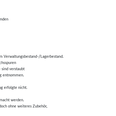
anden
m Verwaltungsbestand-/Lagerbesta­nd.
chsspuren
 sind verstaubt
tig entnommen.
g erfolgte nicht.
macht werden.
edoch ohne weiteres Zubehör,