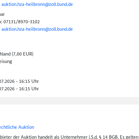
:
auktion.hza-
heilbronn@
zoll.bund.de
ar
n: 07131/8970-3102
:
auktion.hza-
heilbronn@
zoll.bund.de
hland (7,00 EUR)
eisung
.07.2026 - 16:15 Uhr
.07.2026 - 16:15 Uhr
echtliche Auktion
bieter der Auktion handelt als Unternehmer i.S.d. § 14 BGB. Es gelte