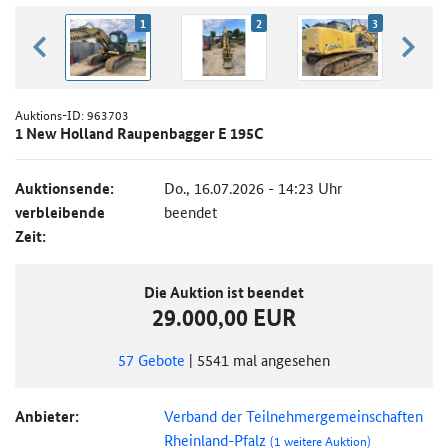
1
2
3
zurück blättern
weiter
Auktions-ID:
963703
1 New Holland Raupenbagger E 195C
Auktionsende:
Do., 16.07.2026 - 14:23 Uhr
verbleibende
beendet
Zeit:
Die Auktion ist beendet
29.000,00 EUR
57
Gebote
|
5541
mal angesehen
Anbieter:
Verband der Teilnehmergemeinschaften
Rheinland-Pfalz
(1 weitere Auktion)